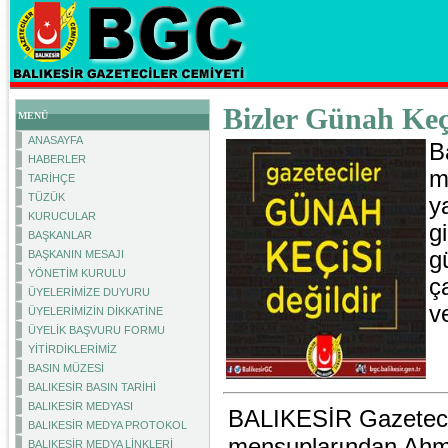
Bizler Günah Keçi
MENÜ
ANASAYFA
B
HABERLER
m
TARİHÇE
TÜZÜK
y
KURUCULAR
g
BAŞKANLAR
g
BAŞKANIN MESAJI
YÖNETİM KURULU
ç
ÜYELERİMİZE DUYURU
v
ÜYELERİMİZİN DİKKATİNE
ÜYELİK BAŞVURU FORMU
YİTİRDİKLERİMİZ
BASIN MÜZESİ
BALIKESİR BASIN TARİHİ
BALIKESİR MEDYASI
BALIKESİR Gazetecil
BALIKESİR MEDYA PROTOKOL
mensuplarından Ahme
BALIKESİR MEDYA LİNKLERİ