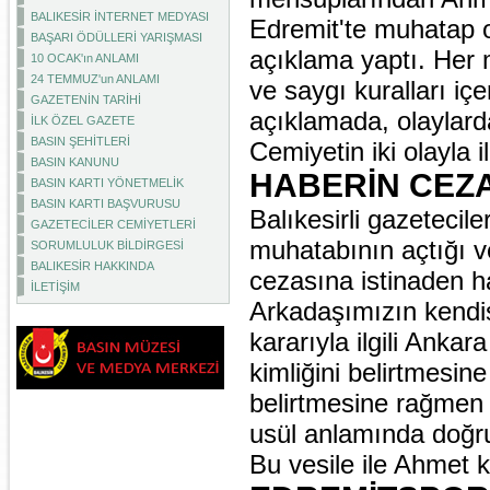
BALIKESİR İNTERNET MEDYASI
Edremit'te muhatap old
BAŞARI ÖDÜLLERİ YARIŞMASI
açıklama yaptı. Her m
10 OCAK'ın ANLAMI
24 TEMMUZ'un ANLAMI
ve saygı kuralları iç
GAZETENİN TARİHİ
açıklamada, olaylarda
İLK ÖZEL GAZETE
BASIN ŞEHİTLERİ
Cemiyetin iki olayla i
BASIN KANUNU
HABERİN CEZ
BASIN KARTI YÖNETMELİK
BASIN KARTI BAŞVURUSU
Balıkesirli gazetecil
GAZETECİLER CEMİYETLERİ
muhatabının açtığı v
SORUMLULUK BİLDİRGESİ
BALIKESİR HAKKINDA
cezasına istinaden h
İLETİŞİM
Arkadaşımızın kendisi
kararıyla ilgili Ank
kimliğini belirtmesin
belirtmesine rağmen 
usül anlamında doğr
Bu vesile ile Ahmet k