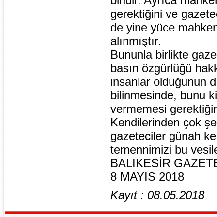
biridir. Ayrıca mahke
gerektiğini ve gazete
de yine yüce mahkeme
alınmıştır.
Bununla birlikte gazet
basın özgürlüğü hakk
insanlar olduğunun 
bilinmesinde, bunu ki
vermemesi gerektiğin
Kendilerinden çok şe
gazeteciler günah ke
temennimizi bu vesile
BALIKESİR GAZET
8 MAYIS 2018
Kayıt : 08.05.2018