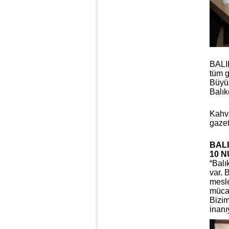
BALIK
tüm g
Büyük
Balık
Kahva
gazet
BALI
10 
“Balı
var. 
mesle
müca
Bizim
inanı