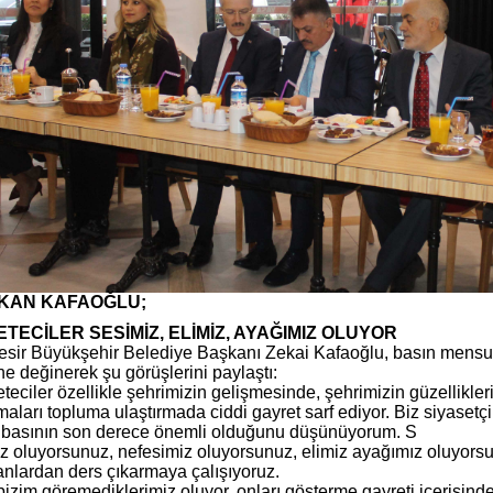
KAN KAFAOĞLU;
TECİLER SESİMİZ, ELİMİZ, AYAĞIMIZ OLUYOR
esir Büyükşehir Belediye Başkanı Zekai Kafaoğlu, basın mensupl
ine değinerek şu görüşlerini paylaştı:
teciler özellikle şehrimizin gelişmesinde, şehrimizin güzellikle
maları topluma ulaştırmada ciddi gayret sarf ediyor. Biz siyasetçil
 basının son derece önemli olduğunu düşünüyorum. S
z oluyorsunuz, nefesimiz oluyorsunuz, elimiz ayağımız oluyors
anlardan ders çıkarmaya çalışıyoruz.
bizim göremediklerimiz oluyor, onları gösterme gayreti içerisind