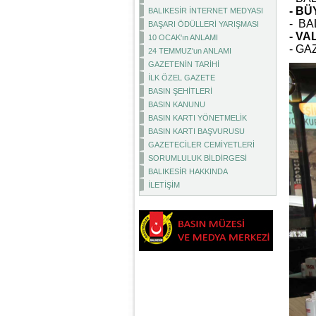
- B
BALIKESİR İNTERNET MEDYASI
- BA
BAŞARI ÖDÜLLERİ YARIŞMASI
- VA
10 OCAK'ın ANLAMI
- GA
24 TEMMUZ'un ANLAMI
GAZETENİN TARİHİ
İLK ÖZEL GAZETE
BASIN ŞEHİTLERİ
BASIN KANUNU
BASIN KARTI YÖNETMELİK
BASIN KARTI BAŞVURUSU
GAZETECİLER CEMİYETLERİ
SORUMLULUK BİLDİRGESİ
BALIKESİR HAKKINDA
İLETİŞİM