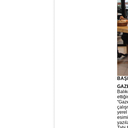
BAŞ
GAZE
Balık
ettiğ
“Gaze
çalış
yerel
esimi
yazıl
Tabi 