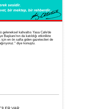
ü geleneksel kahvaltıs Yasa Cafe'de
ye Başkanı'nın da katıldığı etkinlikte
çin en ön safta giden gazetecileri de
ağırıyoruz." diye konuştu.
CİLER VAR