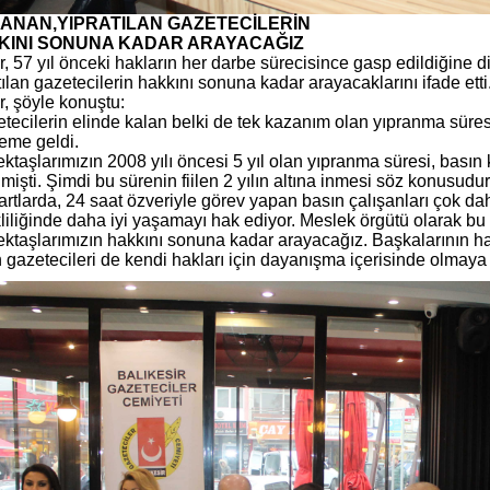
RANAN,YIPRATILAN GAZETECİLERİN
KINI SONUNA KADAR ARAYACAĞIZ
, 57 yıl önceki hakların her darbe sürecisince gasp edildiğine d
tılan gazetecilerin hakkını sonuna kadar arayacaklarını ifade etti
, şöyle konuştu:
tecilerin elinde kalan belki de tek kazanım olan yıpranma süresi 
eme geldi.
ktaşlarımızın 2008 yılı öncesi 5 yıl olan yıpranma süresi, basın k
ilmişti. Şimdi bu sürenin fiilen 2 yılın altına inmesi söz konusudur
artlarda, 24 saat özveriyle görev yapan basın çalışanları çok dah
iliğinde daha iyi yaşamayı hak ediyor. Meslek örgütü olarak bu
ktaşlarımızın hakkını sonuna kadar arayacağız. Başkalarının ha
 gazetecileri de kendi hakları için dayanışma içerisinde olmaya 