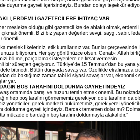
i de duyurma gayreti içerisindeyiz. Bundan dolayı teşekkür ediy
KLI, ERDEMLİ GAZETECİLERE İHTİYAÇ VAR
her meslekte olduğu gibi gazetecilikte de ahlaklı olmak, erdemli
 çıkmak önemli. Bizi biz yapan değerler; sevgi, saygı, sabır, feda
r önemli.
ka meslek ilkeleriniz, etik kurallarınız var. Bunlar çerçevesinde i
unuzu biliyorum. Her şey gönlünüzce olsun. Cenab-ı Allah birliği
izi bölme, parçalamak isteyenlere de fırsat vermesin.
i bir süreçten geçiyoruz. Türkiye’de 15 Temmuz’dan bu yana ya
ele bitmedi. Bütün dünyada savaş var. Özellikle etrafımızda cid
ndan da baktığımız zaman tabi ki siyasi savaşlar var, ekonomik sa
lar var.
DAĞIN BOŞ TARAFINI DOLDURMA GAYRETİNDEYİZ
vaş ortamında barışı ve huzuru temin etmek önemli. Bu noktad
ğın hep boş tarafını görmememiz gerekiyor, dolu tarafının da 
biz yöneticiler; gerek merkezi hükümetimiz, gerek yerel yöneticil
ını doldurma gayreti içindeyiz. Bardak tamamen dolar mı? Dolmaz
ta mücadele bardağın boş tarafını doldurmayla alakalıdır.”