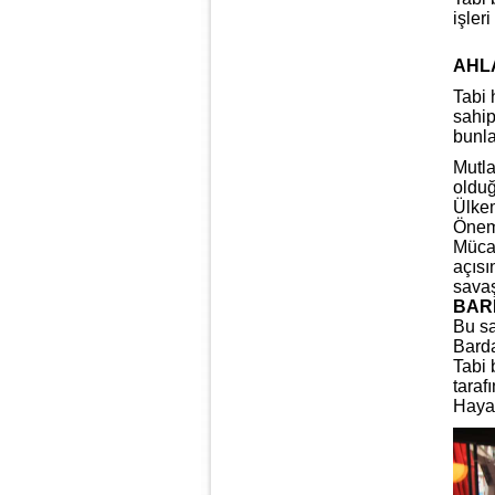
işler
AHLA
Tabi 
sahip
bunla
Mutla
olduğ
Ülkem
Öneml
Mücad
açısı
savaş
BAR
Bu sa
Barda
Tabi 
taraf
Hayat