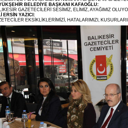
ÜYÜKŞEHİR BELEDİYE BAŞKANI KAFAOĞLU:
LIKESİR GAZETECİLERİ SESİMİZ, ELİMİZ, AYAĞIMIZ OLUY
Lİ ERSİN YAZICI:
ZETECİLER EKSİKLİKLERİMİZİ, HATALARIMIZI, KUSURLA