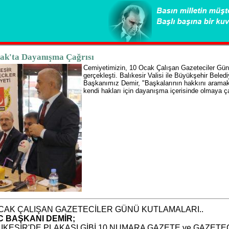
ak'ta Dayanışma Çağrısı
Cemiyetimizin, 10 Ocak Çalışan Gazeteciler Gün
gerçekleşti. Balıkesir Valisi ile Büyükşehir Beledi
Başkanımız Demir, "Başkalarının hakkını aramak i
kendi hakları için dayanışma içerisinde olmaya ç
CAK ÇALIŞAN GAZETECİLER GÜNÜ KUTLAMALARI..
C BAŞKANI DEMİR;
LIKESİR'DE PLAKASI GİBİ 10 NUMARA GAZETE ve GAZETE