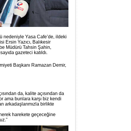
 nedeniyle Yasa Cafe’de, ildeki
si Ersin Yazıcı, Balıkesir
ube Müdürü Tahsin Şahin,
sayıda gazeteci katıldı.
 Cemiyeti Başkanı Ramazan Demir,
çısından da, kalite açısından da
or ama bunlara karşı biz kendi
n arkadaşlarımızla birlikte
lenerek harekete geçeceğine
uz."