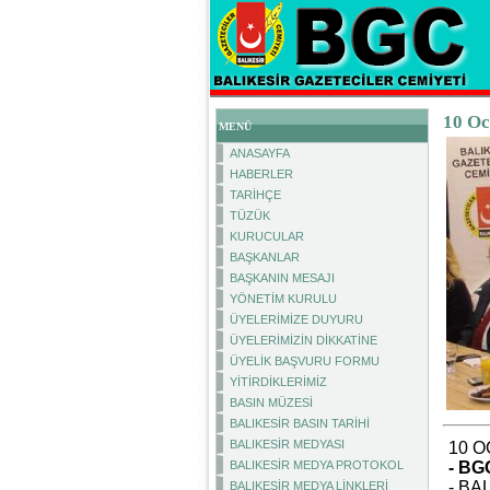
10 Oc
MENÜ
ANASAYFA
HABERLER
TARİHÇE
TÜZÜK
KURUCULAR
BAŞKANLAR
BAŞKANIN MESAJI
YÖNETİM KURULU
ÜYELERİMİZE DUYURU
ÜYELERİMİZİN DİKKATİNE
ÜYELİK BAŞVURU FORMU
YİTİRDİKLERİMİZ
BASIN MÜZESİ
BALIKESİR BASIN TARİHİ
BALIKESİR MEDYASI
10 O
BALIKESİR MEDYA PROTOKOL
- BG
- BA
BALIKESİR MEDYA LİNKLERİ