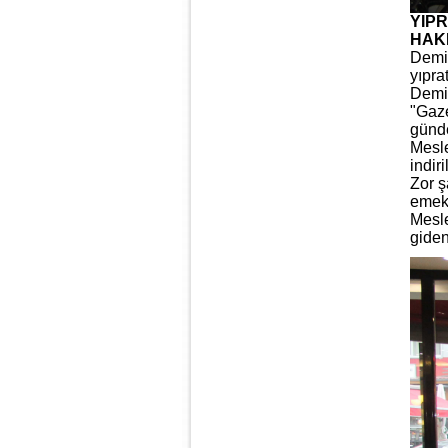
YIP
HAK
Demir
yıpra
Demir
"Gaze
günd
Mesle
indir
Zor ş
emekl
Mesle
giden