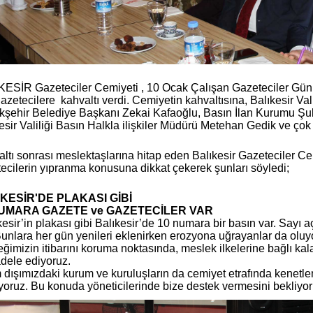
ESİR Gazeteciler Cemiyeti , 10 Ocak Çalışan Gazeteciler Günü
azetecilere kahvaltı verdi. Cemiyetin kahvaltısına, Balıkesir Vali
şehir Belediye Başkanı Zekai Kafaoğlu, Basın İlan Kurumu Ş
esir Valiliği Basın Halkla ilişkiler Müdürü Metehan Gedik ve çok 
ltı sonrası meslektaşlarına hitap eden Balıkesir Gazeteciler
ecilerin yıpranma konusuna dikkat çekerek şunları söyledi;
KESİR'DE PLAKASI GİBİ
NUMARA GAZETE ve GAZETECİLER VAR
kesir’in plakası gibi Balıkesir’de 10 numara bir basın var. Sayı a
Bunlara her gün yenileri eklenirken erozyona uğrayanlar da oluy
ğimizin itibarını koruma noktasında, meslek ilkelerine bağlı kala
dele ediyoruz.
 dışımızdaki kurum ve kuruluşların da cemiyet etrafında kenet
yoruz. Bu konuda yöneticilerinde bize destek vermesini bekliyor