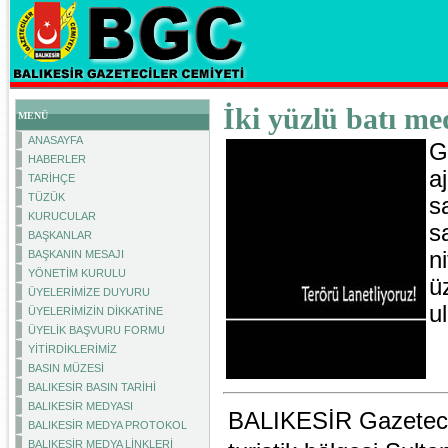
İki yüzlü batı me
MENÜ
ANASAYFA
G
HABERLER
a
TARİHÇE
TÜZÜK
sa
KURUCULAR
s
BAŞKANLAR
n
BAŞKANIN MESAJI
YÖNETİM KURULU
ü
ÜYELERİMİZE DUYURU
u
ÜYELERİMİZİN DİKKATİNE
ÜYELİK BAŞVURU FORMU
YİTİRDİKLERİMİZ
BASIN MÜZESİ
BALIKESİR BASIN TARİHİ
BALIKESİR MEDYASI
BALIKESİR Gazetecile
BALIKESİR MEDYA PROTOKOL
BALIKESİR MEDYA LİNKLERİ