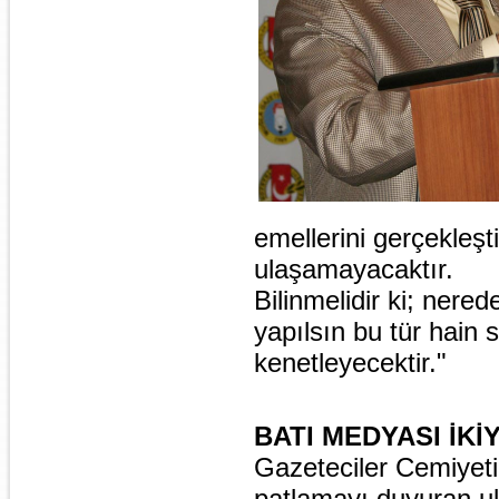
emellerini gerçekleşt
ulaşamayacaktır.
Bilinmelidir ki; nered
yapılsın bu tür hain s
kenetleyecektir."
BATI MEDYASI İK
Gazeteciler Cemiyet
patlamayı duyuran ul