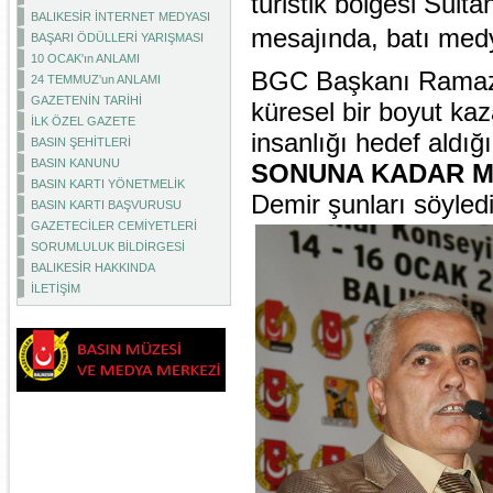
turistik bölgesi Sulta
BALIKESİR İNTERNET MEDYASI
mesajında, batı medya
BAŞARI ÖDÜLLERİ YARIŞMASI
10 OCAK'ın ANLAMI
BGC Başkanı Ramaza
24 TEMMUZ'un ANLAMI
GAZETENİN TARİHİ
küresel bir boyut kaz
İLK ÖZEL GAZETE
insanlığı hedef aldığı
BASIN ŞEHİTLERİ
BASIN KANUNU
SONUNA KADAR M
BASIN KARTI YÖNETMELİK
Demir şunları söyled
BASIN KARTI BAŞVURUSU
GAZETECİLER CEMİYETLERİ
SORUMLULUK BİLDİRGESİ
BALIKESİR HAKKINDA
İLETİŞİM