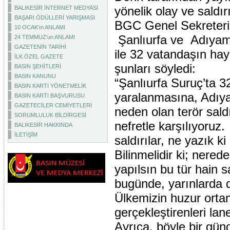
yönelik olay ve saldır
BALIKESİR İNTERNET MEDYASI
BAŞARI ÖDÜLLERİ YARIŞMASI
BGC Genel Sekreteri D
10 OCAK'ın ANLAMI
Şanlıurfa ve Adıyama
24 TEMMUZ'un ANLAMI
GAZETENİN TARİHİ
ile 32 vatandaşın hay
İLK ÖZEL GAZETE
şunları söyledi:
BASIN ŞEHİTLERİ
BASIN KANUNU
“Şanlıurfa Suruç’ta 3
BASIN KARTI YÖNETMELİK
yaralanmasına, Adıy
BASIN KARTI BAŞVURUSU
GAZETECİLER CEMİYETLERİ
neden olan terör sald
SORUMLULUK BİLDİRGESİ
nefretle karşılıyoru
BALIKESİR HAKKINDA
İLETİŞİM
saldırılar, ne yazık 
Bilinmelidir ki; nered
yapılsın bu tür hain sa
bugünde, yarınlarda 
Ülkemizin huzur ortam
gerçekleştirenleri lane
Ayrıca, böyle bir gün