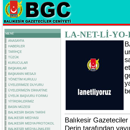
LA-NET-Lİ-YO-
MENÜ
ANASAYFA
B
HABERLER
u
TARİHÇE
TÜZÜK
s
KURUCULAR
e
BAŞKANLAR
g
BAŞKANIN MESAJI
YÖNETİM KURULU
y
ÜYELERİMİZE DUYURU
b
ÜYELERİMİZİN DİKKATİNE
ÜYELİK BAŞVURU FORMU
YİTİRDİKLERİMİZ
BASIN MÜZESİ
BALIKESİR BASIN TARİHİ
BALIKESİR MEDYASI
Balıkesir Gazetecile
BALIKESİR MEDYA PROTOKOL
Derin tarafından yayı
BALIKESİR MEDYA LİNKLERİ