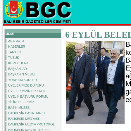
6 EYLÜL BELE
MENÜ
ANASAYFA
B
HABERLER
k
TARİHÇE
TÜZÜK
B
KURUCULAR
E
BAŞKANLAR
a
BAŞKANIN MESAJI
YÖNETİM KURULU
M
ÜYELERİMİZE DUYURU
g
ÜYELERİMİZİN DİKKATİNE
ÜYELİK BAŞVURU FORMU
ed
YİTİRDİKLERİMİZ
BASIN MÜZESİ
BALIKESİR BASIN TARİHİ
BALIKESİR MEDYASI
BALIKESİR MEDYA PROTOKOL
BALIKESİR MEDYA LİNKLERİ