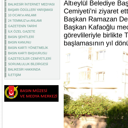
Altıeylül Belediye Ba
BALIKESİR İNTERNET MEDYASI
Cemiyeti’ni ziyaret e
BAŞARI ÖDÜLLERİ YARIŞMASI
10 OCAK'ın ANLAMI
Başkan Ramazan Demir
24 TEMMUZ'un ANLAMI
Başkan Kafaoğlu mecl
GAZETENİN TARİHİ
İLK ÖZEL GAZETE
görevlileriyle birlikt
BASIN ŞEHİTLERİ
başlamasının yıl dönü
BASIN KANUNU
BASIN KARTI YÖNETMELİK
BASIN KARTI BAŞVURUSU
GAZETECİLER CEMİYETLERİ
SORUMLULUK BİLDİRGESİ
BALIKESİR HAKKINDA
İLETİŞİM