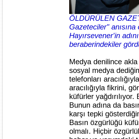
ÖLDÜRÜLEN GAZETEC
Gazeteciler" anısına 
Hayırsevener'in adın
beraberindekiler görd
Medya denilince akla 
sosyal medya dediğim
telefonları aracılığıy
aracılığıyla fikrini, 
küfürler yağdırılıyor
Bunun adına da basın
karşı tepki gösterdiğ
Basın özgürlüğü küfür
olmalı. Hiçbir özgürlü