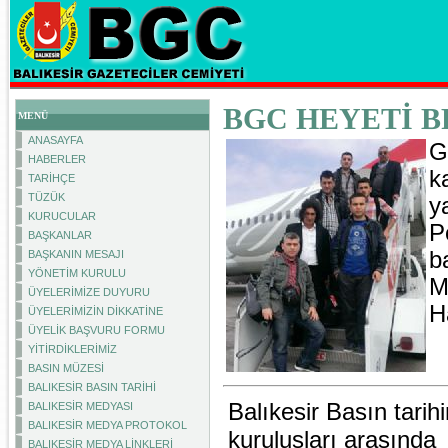
BGC HEYETİ B
MENÜ
ANASAYFA
G
HABERLER
k
TARİHÇE
TÜZÜK
y
KURUCULAR
P
BAŞKANLAR
b
BAŞKANIN MESAJI
YÖNETİM KURULU
M
ÜYELERİMİZE DUYURU
H
ÜYELERİMİZİN DİKKATİNE
ÜYELİK BAŞVURU FORMU
YİTİRDİKLERİMİZ
BASIN MÜZESİ
BALIKESİR BASIN TARİHİ
Balıkesir Basın tarih
BALIKESİR MEDYASI
BALIKESİR MEDYA PROTOKOL
kuruluşları arasında
BALIKESİR MEDYA LİNKLERİ