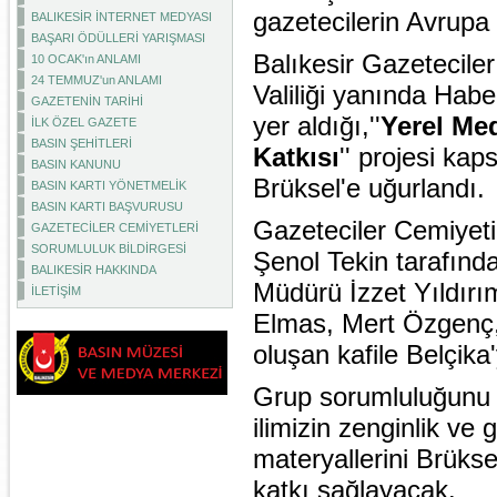
gazetecilerin Avrupa
BALIKESİR İNTERNET MEDYASI
BAŞARI ÖDÜLLERİ YARIŞMASI
Balıkesir Gazeteciler
10 OCAK'ın ANLAMI
24 TEMMUZ'un ANLAMI
Valiliği yanında Haber
GAZETENİN TARİHİ
yer aldığı,''
Yerel Me
İLK ÖZEL GAZETE
BASIN ŞEHİTLERİ
Katkısı
'' projesi kap
BASIN KANUNU
Brüksel'e uğurlandı.
BASIN KARTI YÖNETMELİK
BASIN KARTI BAŞVURUSU
Gazeteciler Cemiyet
GAZETECİLER CEMİYETLERİ
SORUMLULUK BİLDİRGESİ
Şenol Tekin tarafından
BALIKESİR HAKKINDA
Müdürü İzzet Yıldırı
İLETİŞİM
Elmas, Mert Özgenç,
oluşan kafile Belçika'
Grup sorumluluğunu İz
ilimizin zenginlik ve g
materyallerini Brükse
katkı sağlayacak.