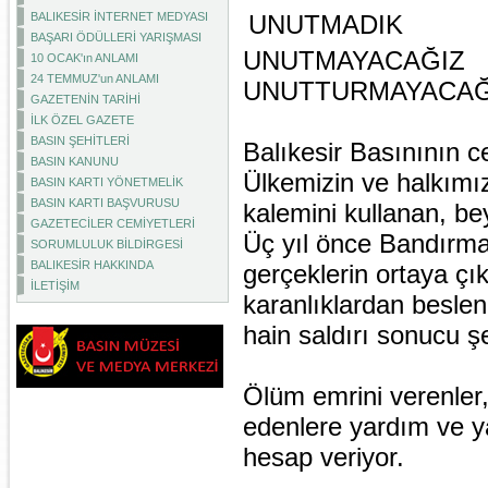
BALIKESİR İNTERNET MEDYASI
UNUTMADIK
BAŞARI ÖDÜLLERİ YARIŞMASI
UNUTMAYACAĞIZ
10 OCAK'ın ANLAMI
24 TEMMUZ'un ANLAMI
UNUTTURMAYACAĞI
GAZETENİN TARİHİ
İLK ÖZEL GAZETE
BASIN ŞEHİTLERİ
Balıkesir Basınının ce
BASIN KANUNU
Ülkemizin ve halkımı
BASIN KARTI YÖNETMELİK
BASIN KARTI BAŞVURUSU
kalemini kullanan, be
GAZETECİLER CEMİYETLERİ
Üç yıl önce Bandırma
SORUMLULUK BİLDİRGESİ
BALIKESİR HAKKINDA
gerçeklerin ortaya ç
İLETİŞİM
karanlıklardan beslen
hain saldırı sonucu ş
Ölüm emrini verenler, 
edenlere yardım ve y
hesap veriyor.