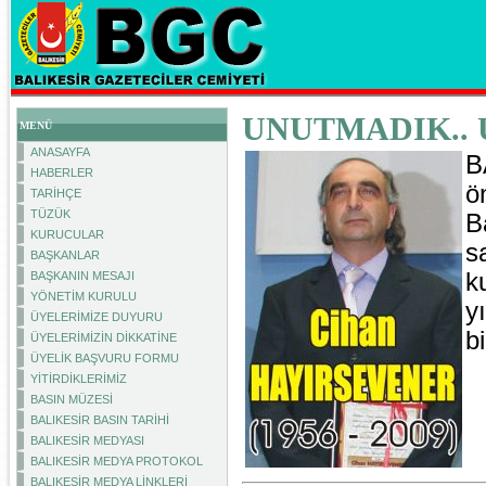
UNUTMADIK..
MENÜ
ANASAYFA
B
HABERLER
ö
TARİHÇE
TÜZÜK
B
KURUCULAR
s
BAŞKANLAR
k
BAŞKANIN MESAJI
YÖNETİM KURULU
y
ÜYELERİMİZE DUYURU
b
ÜYELERİMİZİN DİKKATİNE
ÜYELİK BAŞVURU FORMU
YİTİRDİKLERİMİZ
BASIN MÜZESİ
BALIKESİR BASIN TARİHİ
BALIKESİR MEDYASI
BALIKESİR MEDYA PROTOKOL
BALIKESİR MEDYA LİNKLERİ