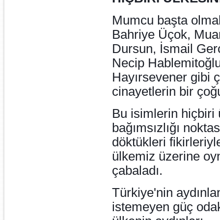
Mumcu başta olmak 
Bahriye Üçok, Muam
Dursun, İsmail Ger
Necip Hablemitoğlu
Hayırsevener gibi ç
cinayetlerin bir çoğ
Bu isimlerin hiçbiri
bağımsızlığı noktas
döktükleri fikirleriy
ülkemiz üzerine oy
çabaladı.
Türkiye'nin aydınl
istemeyen güç odak