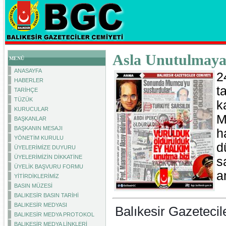
Asla Unutulmaya
MENÜ
ANASAYFA
2
HABERLER
t
TARİHÇE
TÜZÜK
k
KURUCULAR
M
BAŞKANLAR
BAŞKANIN MESAJI
h
YÖNETİM KURULU
d
ÜYELERİMİZE DUYURU
ÜYELERİMİZİN DİKKATİNE
s
ÜYELİK BAŞVURU FORMU
a
YİTİRDİKLERİMİZ
BASIN MÜZESİ
BALIKESİR BASIN TARİHİ
BALIKESİR MEDYASI
Balıkesir Gazetecil
BALIKESİR MEDYA PROTOKOL
BALIKESİR MEDYA LİNKLERİ