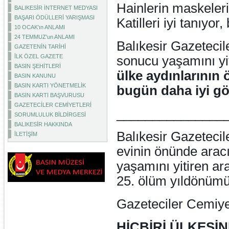
Hainlerin maskeleri
BALIKESİR İNTERNET MEDYASI
BAŞARI ÖDÜLLERİ YARIŞMASI
Katilleri iyi tanıyor,
10 OCAK'ın ANLAMI
24 TEMMUZ'un ANLAMI
Balıkesir Gazetecil
GAZETENİN TARİHİ
İLK ÖZEL GAZETE
sonucu yaşamını yi
BASIN ŞEHİTLERİ
ülke aydınlarının 
BASIN KANUNU
BASIN KARTI YÖNETMELİK
bugün daha iyi g
BASIN KARTI BAŞVURUSU
GAZETECİLER CEMİYETLERİ
_______________
SORUMLULUK BİLDİRGESİ
BALIKESİR HAKKINDA
Balıkesir Gazetecil
İLETİŞİM
evinin önünde ara
yaşamını yitiren a
25. ölüm yıldönüm
Gazeteciler Cemiyet
HİÇBİRİ ÜLKESİ