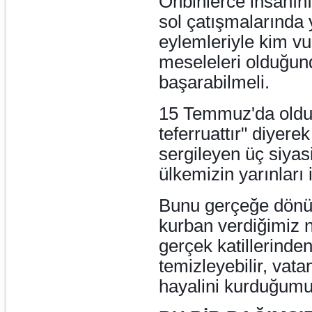
Onbinlerce insanını
sol çatışmalarında yi
eylemleriyle kim v
meseleleri olduğund
başarabilmeli.
15 Temmuz'da olduğ
teferruattır" diyere
sergileyen üç siyasi 
ülkemizin yarınları
Bunu gerçeğe dönüş
kurban verdiğimiz n
gerçek katillerinden
temizleyebilir, vat
hayalini kurduğumuz