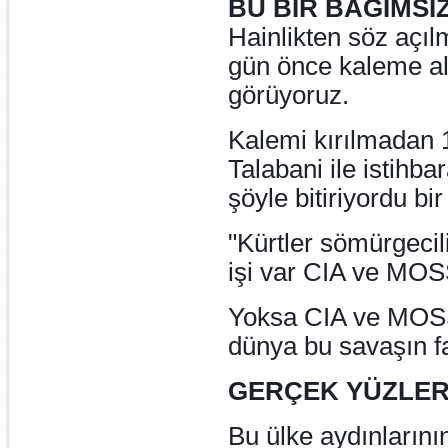
BU BİR BAĞIMSIZ
Hainlikten söz aç
gün önce kaleme ald
görüyoruz.
Kalemi kırılmadan
Talabani ile istihba
şöyle bitiriyordu bir
"Kürtler sömürgecil
işi var CIA ve MOS
Yoksa CIA ve MOSSA
dünya bu savaşın f
GERÇEK YÜZLER
Bu ülke aydınlarını