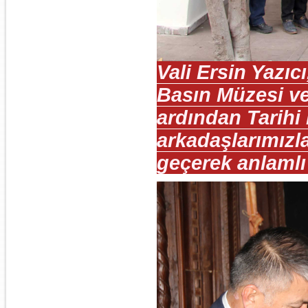
Vali Ersin Yazı
Basın Müzesi ve
ardından Tarih
arkadaşlarımızla 
geçerek anlamlı 