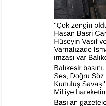
"Çok zengin oldu
Hasan Basri Çan
Hüseyin Vasıf v
Varnalızade İsma
imzası var Balık
Balıkesir basını,
Ses, Doğru Söz, 
Kurtuluş Savaşı'
Milliye hareketin
Basılan gazetele