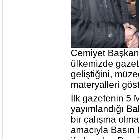
Cemiyet Başkanı
ülkemizde gazete
geliştiğini, müz
materyalleri göst
İlk gazetenin 5 
yayımlandığı Balı
bir çalışma olm
amacıyla Basın M