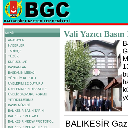
Vali Yazıcı Basın
MENÜ
ANASAYFA
B
HABERLER
G
TARİHÇE
TÜZÜK
M
KURUCULAR
1
BAŞKANLAR
b
BAŞKANIN MESAJI
YÖNETİM KURULU
h
ÜYELERİMİZE DUYURU
k
ÜYELERİMİZİN DİKKATİNE
ÜYELİK BAŞVURU FORMU
yö
YİTİRDİKLERİMİZ
BASIN MÜZESİ
BALIKESİR BASIN TARİHİ
BALIKESİR MEDYASI
BALIKESİR Gazet
BALIKESİR MEDYA PROTOKOL
BALIKESİR MEDYA LİNKLERİ