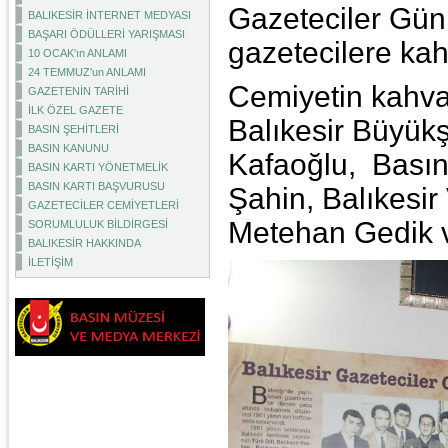
Gazeteciler Gün
BALIKESİR İNTERNET MEDYASI
BAŞARI ÖDÜLLERİ YARIŞMASI
gazetecilere kahv
10 OCAK'ın ANLAMI
24 TEMMUZ'un ANLAMI
Cemiyetin kahvalt
GAZETENİN TARİHİ
İLK ÖZEL GAZETE
Balıkesir Büyük
BASIN ŞEHİTLERİ
BASIN KANUNU
Kafaoğlu, Bası
BASIN KARTI YÖNETMELİK
BASIN KARTI BAŞVURUSU
Şahin, Balıkesir 
GAZETECİLER CEMİYETLERİ
Metehan Gedik v
SORUMLULUK BİLDİRGESİ
BALIKESİR HAKKINDA
İLETİŞİM